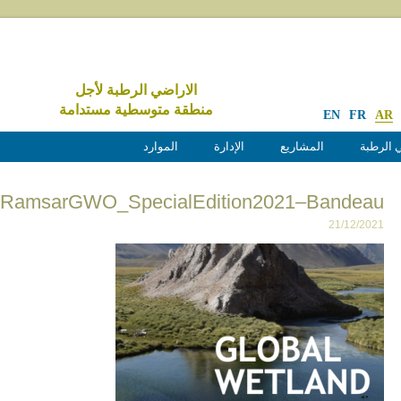
الاراضي الرطبة لأجل
منطقة متوسطية مستدامة
EN
FR
AR
 الرطبة
المشاريع
الإدارة
الموارد
RamsarGWO_SpecialEdition2021–Bandeau
21/12/2021