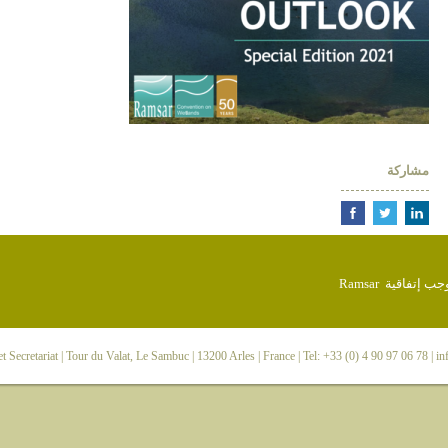
مشاركة
 Secretariat
| Tour du Valat, Le Sambuc | 13200 Arles | France | Tel: +33 (0) 4 90 97 06 78 |
in