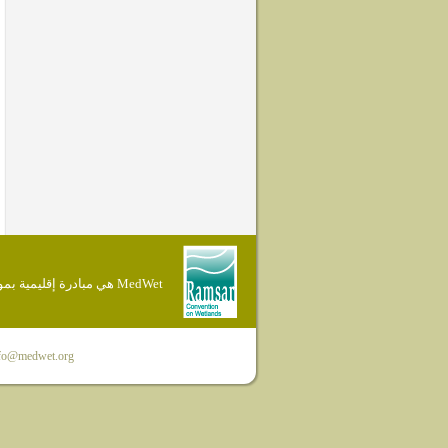
MedWet هي مبادرة إقليمية بموجب إتفاقية Ramsar
fo@medwet.org