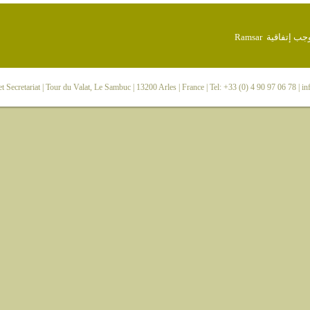
 Secretariat
| Tour du Valat, Le Sambuc | 13200 Arles | France | Tel: +33 (0) 4 90 97 06 78 |
in