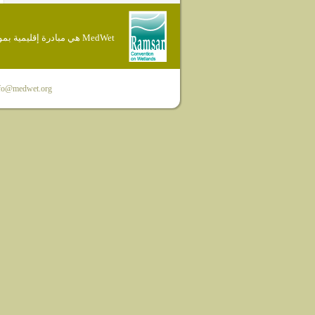
MedWet هي مبادرة إقليمية بموجب إتفاقية Ramsar
fo@medwet.org