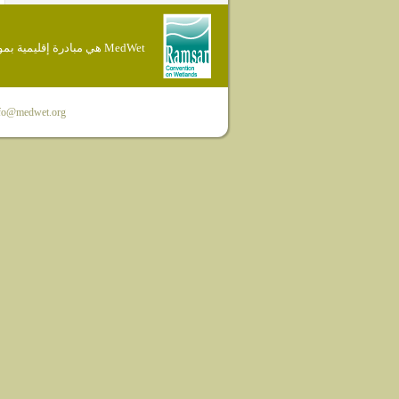
MedWet هي مبادرة إقليمية بموجب إتفاقية Ramsar
fo@medwet.org