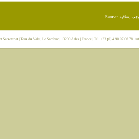
 Secretariat
| Tour du Valat, Le Sambuc | 13200 Arles | France | Tel: +33 (0) 4 90 97 06 78 |
in