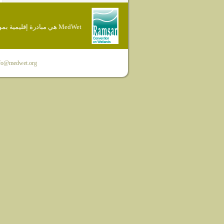
MedWet هي مبادرة إقليمية بموجب إتفاقية Ramsar
fo@medwet.org