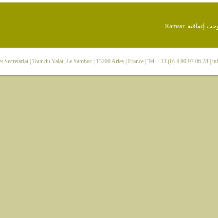
 Secretariat
| Tour du Valat, Le Sambuc | 13200 Arles | France | Tel: +33 (0) 4 90 97 06 78 |
in