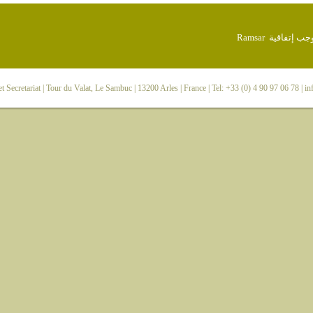
 Secretariat
| Tour du Valat, Le Sambuc | 13200 Arles | France | Tel: +33 (0) 4 90 97 06 78 |
in