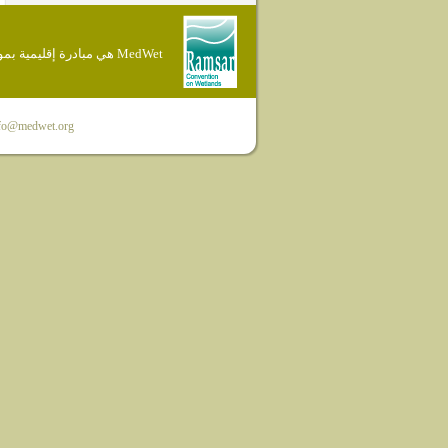
MedWet هي مبادرة إقليمية بموجب إتفاقية Ramsar
fo@medwet.org