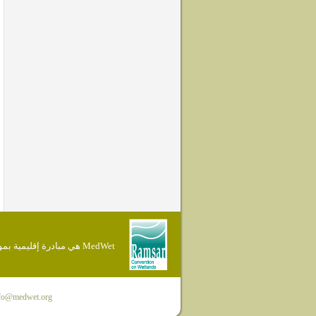
MedWet هي مبادرة إقليمية بموجب إتفاقية Ramsar
fo@medwet.org