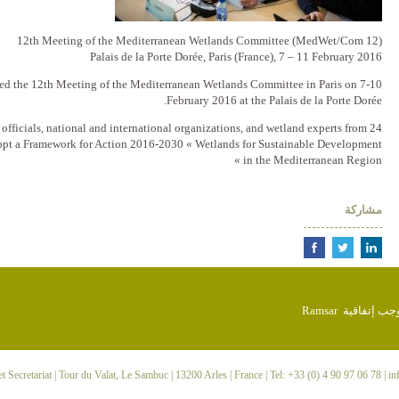
12th Meeting of the Mediterranean Wetlands Committee (MedWet/Com 12)
Palais de la Porte Dorée, Paris (France), 7 – 11 February 2016
ed the 12th Meeting of the Mediterranean Wetlands Committee in Paris on 7-10
February 2016 at the Palais de la Porte Dorée.
ficials, national and international organizations, and wetland experts from 24
dopt a Framework for Action 2016-2030 « Wetlands for Sustainable Development
in the Mediterranean Region »
مشاركة
 Secretariat
| Tour du Valat, Le Sambuc | 13200 Arles | France | Tel: +33 (0) 4 90 97 06 78 |
in