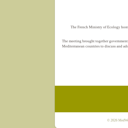
The French Ministry of Ecology host
The meeting brought together government of
Mediterranean countries to discuss and a
© 2026
MedWet