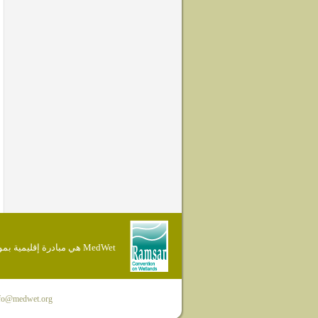
MedWet هي مبادرة إقليمية بموجب إتفاقية Ramsar
fo@medwet.org