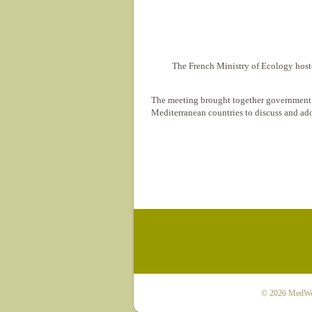
The French Ministry of Ecology host
The meeting brought together government of
Mediterranean countries to discuss and a
© 2026
MedWet