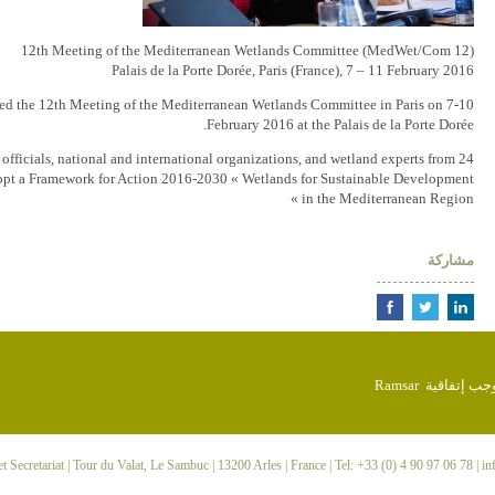
12th Meeting of the Mediterranean Wetlands Committee (MedWet/Com 12)
Palais de la Porte Dorée, Paris (France), 7 – 11 February 2016
ed the 12th Meeting of the Mediterranean Wetlands Committee in Paris on 7-10
February 2016 at the Palais de la Porte Dorée.
ficials, national and international organizations, and wetland experts from 24
dopt a Framework for Action 2016-2030 « Wetlands for Sustainable Development
in the Mediterranean Region »
مشاركة
 Secretariat
| Tour du Valat, Le Sambuc | 13200 Arles | France | Tel: +33 (0) 4 90 97 06 78 |
in