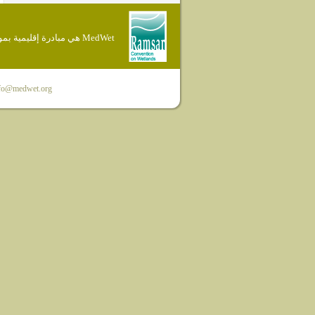
MedWet هي مبادرة إقليمية بموجب إتفاقية Ramsar
fo@medwet.org