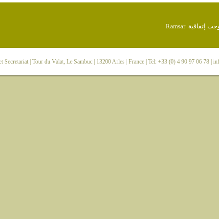
 Secretariat
| Tour du Valat, Le Sambuc | 13200 Arles | France | Tel: +33 (0) 4 90 97 06 78 |
in