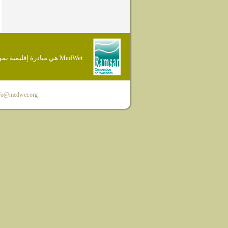
MedWet هي مبادرة إقليمية بموجب إتفاقية Ramsar
fo@medwet.org