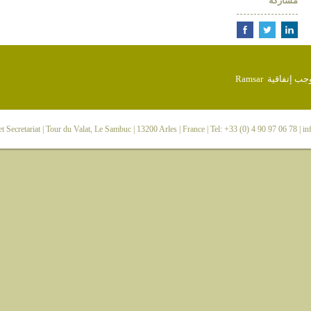
مشاركة
 Secretariat
| Tour du Valat, Le Sambuc | 13200 Arles | France | Tel: +33 (0) 4 90 97 06 78 |
in