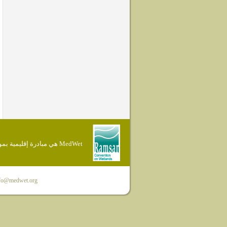
MedWet هي مبادرة إقليمية بموجب إتفاقية Ramsar
fo@medwet.org