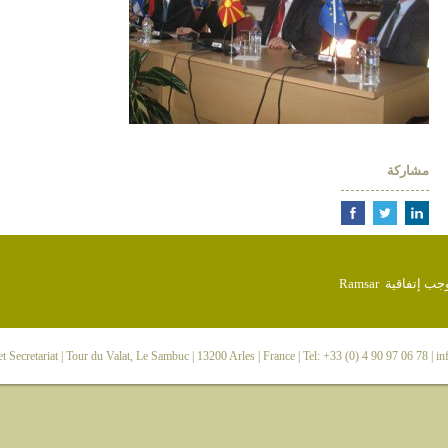
مشاركة
 Secretariat
| Tour du Valat, Le Sambuc | 13200 Arles | France | Tel: +33 (0) 4 90 97 06 78 |
in