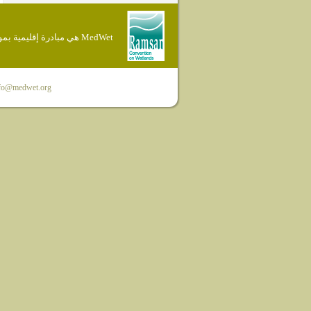
MedWet هي مبادرة إقليمية بموجب إتفاقية Ramsar
fo@medwet.org