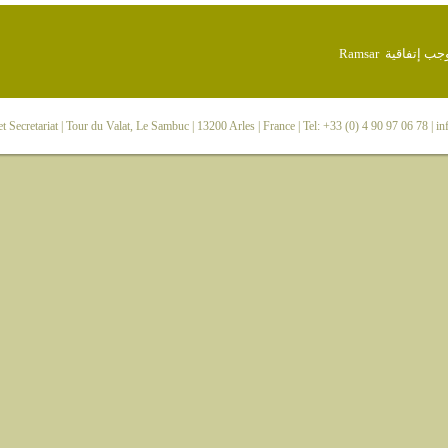
 Secretariat
| Tour du Valat, Le Sambuc | 13200 Arles | France | Tel: +33 (0) 4 90 97 06 78 |
in