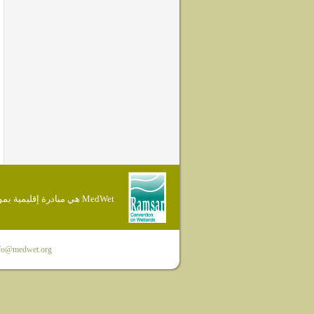
MedWet هي مبادرة إقليمية بموجب إتفاقية Ramsar
fo@medwet.org