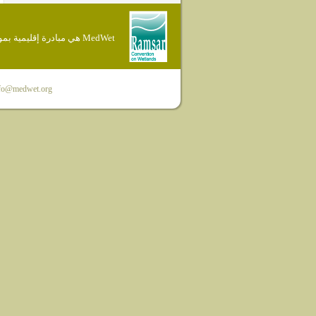
MedWet هي مبادرة إقليمية بموجب إتفاقية Ramsar
fo@medwet.org