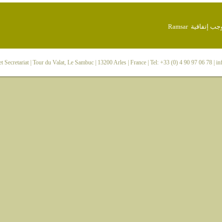
 Secretariat
| Tour du Valat, Le Sambuc | 13200 Arles | France | Tel: +33 (0) 4 90 97 06 78 |
in