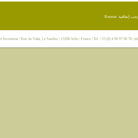
 Secretariat
| Tour du Valat, Le Sambuc | 13200 Arles | France | Tel: +33 (0) 4 90 97 06 78 |
in