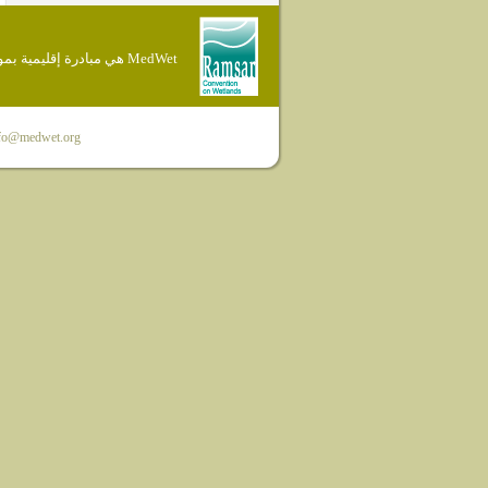
MedWet هي مبادرة إقليمية بموجب إتفاقية Ramsar
fo@medwet.org