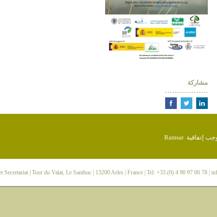
مشاركة
 Secretariat
| Tour du Valat, Le Sambuc | 13200 Arles | France | Tel: +33 (0) 4 90 97 06 78 |
in