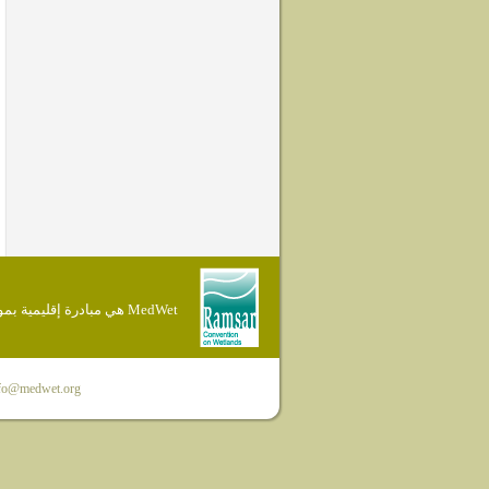
MedWet هي مبادرة إقليمية بموجب إتفاقية Ramsar
fo@medwet.org