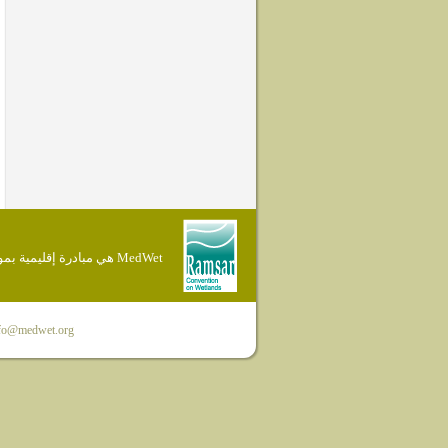
MedWet هي مبادرة إقليمية بموجب إتفاقية Ramsar
fo@medwet.org