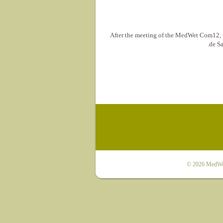
After the meeting of the MedWet Com12, t
de Sa
© 2026
MedWet