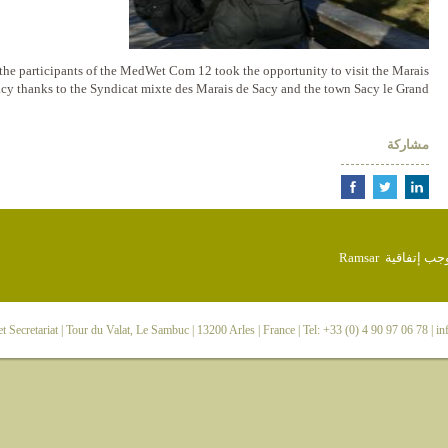
he participants of the MedWet Com 12 took the opportunity to visit the Marais
cy thanks to the Syndicat mixte des Marais de Sacy and the town Sacy le Grand.
مشاركة
 Secretariat
| Tour du Valat, Le Sambuc | 13200 Arles | France | Tel: +33 (0) 4 90 97 06 78 |
in