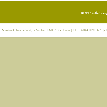
 Secretariat
| Tour du Valat, Le Sambuc | 13200 Arles | France | Tel: +33 (0) 4 90 97 06 78 |
in