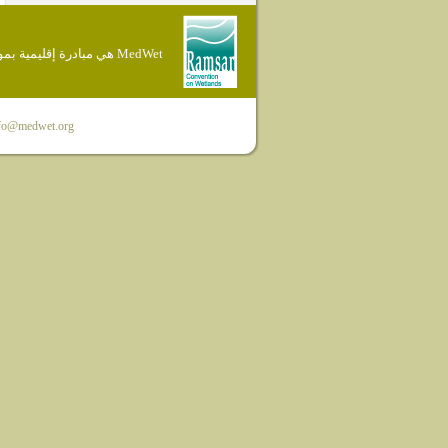
MedWet هي مبادرة إقليمية بموجب إتفاقية Ramsar
fo@medwet.org