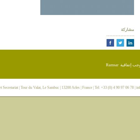
مشاركة
 Secretariat
| Tour du Valat, Le Sambuc | 13200 Arles | France | Tel: +33 (0) 4 90 97 06 78 |
in