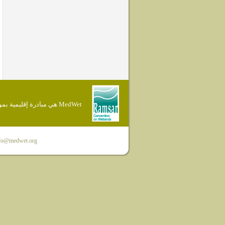
MedWet هي مبادرة إقليمية بموجب إتفاقية Ramsar
fo@medwet.org