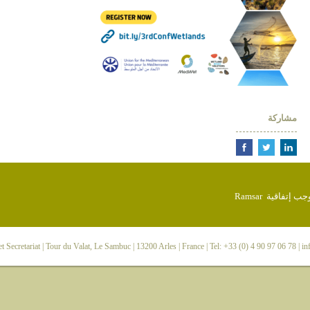
مشاركة
 Secretariat
| Tour du Valat, Le Sambuc | 13200 Arles | France | Tel: +33 (0) 4 90 97 06 78 |
in