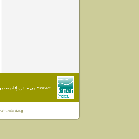
MedWet هي مبادرة إقليمية بموجب إتفاقية Ramsar
fo@medwet.org