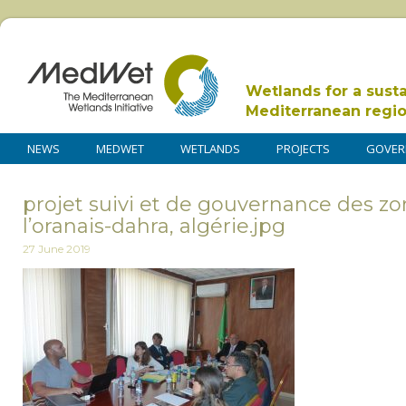
Wetlands for a sust
Mediterranean regi
NEWS
MEDWET
WETLANDS
PROJECTS
GOVER
projet suivi et de gouvernance des z
l’oranais-dahra, algérie.jpg
27 June 2019