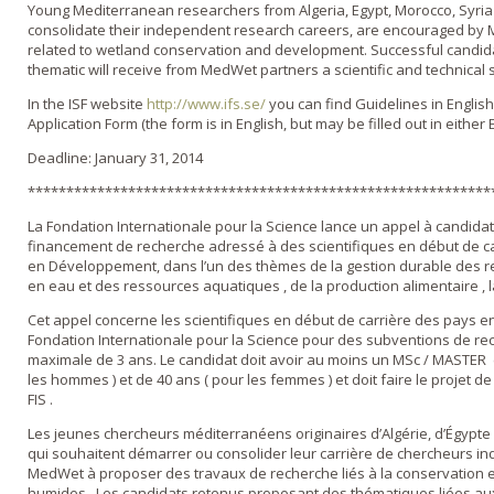
Young Mediterranean researchers from Algeria, Egypt, Morocco, Syria 
consolidate their independent research careers, are encouraged by
related to wetland conservation and development. Successful candid
thematic will receive from MedWet partners a scientific and technical 
In the ISF website
http://www.ifs.se/
you can find Guidelines in English 
Application Form (the form is in English, but may be filled out in either 
Deadline: January 31, 2014
************************************************************
La Fondation Internationale pour la Science lance un appel à candi
financement de recherche adressé à des scientifiques en début de car
en Développement, dans l’un des thèmes de la gestion durable des r
en eau et des ressources aquatiques , de la production alimentaire , la 
Cet appel concerne les scientifiques en début de carrière des pays e
Fondation Internationale pour la Science pour des subventions de re
maximale de 3 ans. Le candidat doit avoir au moins un MSc / MASTER 
les hommes ) et de 40 ans ( pour les femmes ) et doit faire le projet d
FIS .
Les jeunes chercheurs méditerranéens originaires d’Algérie, d’Égypte , 
qui souhaitent démarrer ou consolider leur carrière de chercheurs i
MedWet à proposer des travaux de recherche liés à la conservation
humides . Les candidats retenus proposant des thématiques liées a