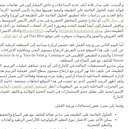
و قُدِمت، على مدار ثلاثة أيام، عديد المداخلات و خاض المشاركون في نقاشات مثمر
فوائد تنفيذ الحلول القائمة على الطبيعة وكيفية تقييمها مقارنة بالبنى التحتية “الر
نتائج العديد من دراسات حالة لتطبيق الحلول القائمة على الطبيعة في أوروبا والبحر
في جبال الألب
أو نماذج تخضير المناطق الحضرية في مدن البحر الأبيض المتوسط​​ 
وناقش المشاركون أيضا أهمية البحث وضرورة إشراك أصحاب المصلحة من أجل ضما
الطبيعة (مثل
شبكة
Wetlands International
وأساليب
BiodivERsA
) وكذلك الاسترات
كافة العروض والصور والرسومات متوفرة على موقع Plan Bleu في
الرابط التالي
.
أما اليوم الثاني من ورشة العمل فقد خصص لزيارة ميدانية إلى المنطقة الرطبة ك
Littoral والمنتزه الطبيعي الإقلي
Nature للتكيف مع تغير المناخ في المنطقة.
وبيّن مديرو المستنقعات المالحة في كامارغ إلى أي مدى تساهم عمليات الترميم، ال
الطبيعة، في تكيف دلتا نهر الرون مع ارتفاع مستوى سطح البحر. فعملية الترميم هذه
لإدارة المنطقة الساحلية (إنشاء أراضي رطبة مرنة ومتصلة وفعالة) التي تعمل كمنط
ولقد أظهر الرصد العلمي الذي تم تنفيذه في هذا الموقع اتجاهات مشجعة، خاصة ا
من البحيرات الساحلية (لمزيد من المعلومات انظر
ا
لمنشور الخاص
بالحلول القائم
الإستراتيجية على تقليل حجم الاستثمارات في البنية التحتية الوقائية وتكاليف الصيا
كامارغ.
وفيما يلي نسرد بعض إستنتاجات ورشة العمل:
الحلول القائمة على الطبيعة هي تدابير فعالة للتكيف مع تغير المناخ والتخفي
يمكن الأخذ بعين الاعتبار تنوع النظم الإيكولوجية كالأراضي الرطبة والغابات و
والنظم الحضرية.