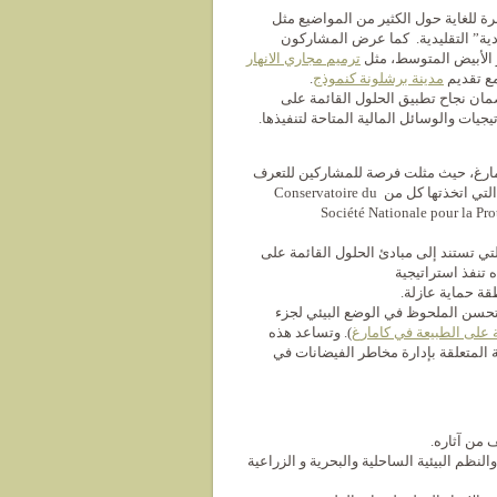
ة للغاية حول الكثير من المواضيع مثل
مادية” التقليدية. كما عرض المشاركون
 الأبيض المتوسط​​، مثل
ترميم
مجاري الانهار
مع تقديم
مدينة
برشلونة
كنموذج
.
ن نجاح تطبيق الحلول القائمة على
يجيات والوسائل المالية المتاحة لتنفيذها.
امارغ، حيث مثلت فرصة للمشاركين للتعرف
عن كثب على هذا الموقع شديد التعرض لارتفاع مستوى البحر، ومناقشة الإجراءات التي اتخذتها كل من Conservatoire du
مي في Camargue و Tour du Valat و Société Nationale pour la Protection de la
تي تستند إلى مبادئ الحلول القائمة على
 تنفذ استراتيجية
قة حماية عازلة.
لتحسن الملحوظ في الوضع البيئي لجزء
ة على الطبيعة
في كامارغ
). وتساعد هذه
نة المتعلقة بإدارة مخاطر الفيضانات في
ف من آثاره.
النظم البيئية الساحلية والبحرية و الزراعية