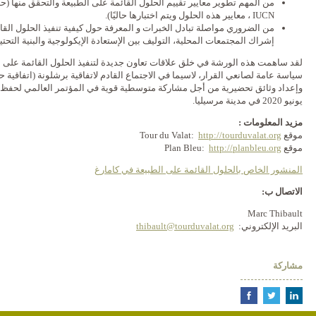
من المهم تطوير معايير تقييم الحلول القائمة على الطبيعة والتحقق منها (حدد
IUCN ، معايير هذه الحلول ويتم اختبارها حاليًا).
من الضروري مواصلة تبادل الخبرات و المعرفة حول كيفية تنفيذ الحلول القائ
إشراك المجتمعات المحلية، التوليف بين الإستعادة الإيكولوجية والبنية التحتية
لقد ساهمت هذه الورشة في خلق علاقات تعاون جديدة لتنفيذ الحلول القائمة على ا
سياسة عامة لصانعي القرار، لاسيما في الاجتماع القادم لاتفاقية برشلونة (اتفاقية 
يونيو 2020 في مدينة مرسيليا.
مزيد المعلومات
:
موقع Tour du Valat:
http://tourduvalat.org
موقع Plan Bleu:
http://planbleu.org
ا
لمنشور الخاص
بالحلول القائمة على الطبيعة
في كامارغ
الاتصال
ب
:
Marc Thibault
البريد الإلكتروني:
thibault@tourduvalat.org
مشاركة