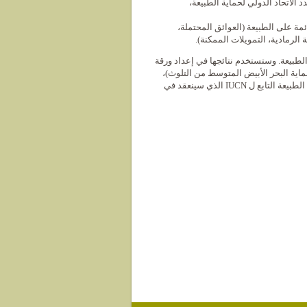
 الاتحاد الدولي لحماية الطبيعة،
مة على الطبيعة (العوائق المحتملة،
 الرمادية، التمويلات الممكنة).
لطبيعة. وستستخدم نتائجها في إعداد ورقة
حماية البحر الأبيض المتوسط من التلوث)،
وإعداد وثائق تحضيرية من أجل مشاركة متوسطية قوية في المؤتمر العالمي لحفظ الطبيعة التابع ل IUCN الذي سينعقد في