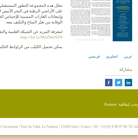
تحلل هذه المجموعة التطور المستقبلي ل
على الأراضي الرطبة في البحر الأبيض ا
وإنبعاثات الغازات المسببة للإحتباس 
الوقاية من تغيّر المناخ والتكيف معه.
لمعرفة المزيد عن الشبكة العلمية والت
http://bit.ly/MedWetSTN
يمكن تحميل الكتيّب من الراوابط التالية
عربي
انجليزي
فرنسي
مشاركة
 Secretariat
| Tour du Valat, Le Sambuc | 13200 Arles | France | Tel: +33 (0) 4 90 97 06 78 |
in