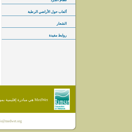
نظام الجرد
ألعاب حول الأراضي الرطبة
الشعار
روابط مفيدة
MedWet هي مبادرة إقليمية بموجب إتفاقية Ramsar
fo@medwet.org