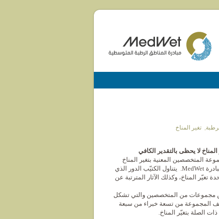
رطبة
,
تغير المناخ
لمناخ لا
يحظى
بالتقدير
الكافي
موعة المتخصصين المعنية بتغير المناخ
(MedWet/ STN/Climate-SG) التابعة لمبادرة MedWet. يتناول الكتيّب الدور الذي
 تغيّر المناخ، وكذلك الآثار المترتبة عن
 مجموعات من المتخصصين والتي تشكل
العلمية والتقنية لـ MedWet. تتألف المجموعة من تسعة خبراء من سبعة
 الصلة بتغيّر المناخ.