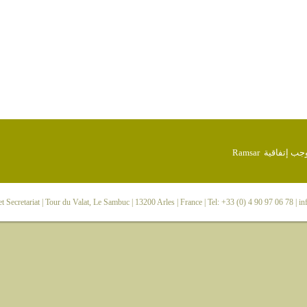
 Secretariat
| Tour du Valat, Le Sambuc | 13200 Arles | France | Tel: +33 (0) 4 90 97 06 78 |
in