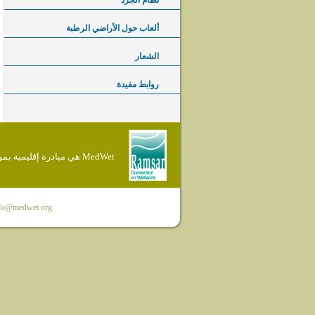
نظام الجرد
ألعاب حول الأراضي الرطبة
الشعار
روابط مفيدة
MedWet هي مبادرة إقليمية بموجب إتفاقية Ramsar
fo@medwet.org