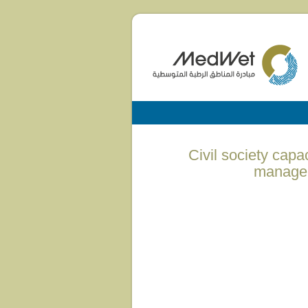
(English) Civil societ
managem