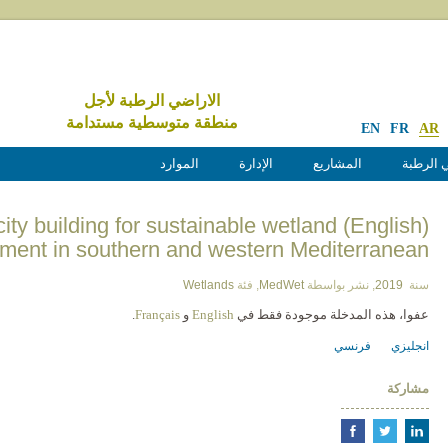
الاراضي الرطبة لأجل
منطقة متوسطية مستدامة
EN
FR
AR
 الرطبة
المشاريع
الإدارة
الموارد
y capacity building for sustainable wetland
ent in southern and western Mediterranean
سنة
2019
,
نشر بواسطة
MedWet
,
فئة
Wetlands
عفوا، هذه المدخلة موجودة فقط في
English
و
Français
.
انجليزي
فرنسي
مشاركة