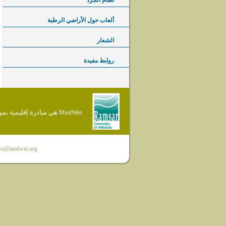
نظام الجرد
ألعاب حول الأراضي الرطبة
الشعار
روابط مفيدة
MedWet هي مبادرة إقليمية بموجب إتفاقية Ramsar
fo@medwet.org