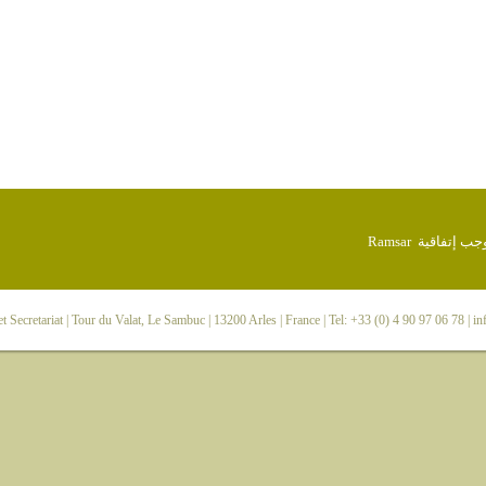
 Secretariat
| Tour du Valat, Le Sambuc | 13200 Arles | France | Tel: +33 (0) 4 90 97 06 78 |
in