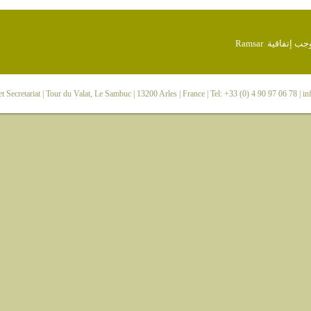
 Secretariat
| Tour du Valat, Le Sambuc | 13200 Arles | France | Tel: +33 (0) 4 90 97 06 78 |
in