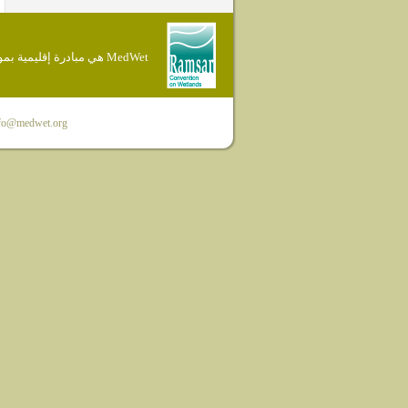
MedWet هي مبادرة إقليمية بموجب إتفاقية Ramsar
fo@medwet.org