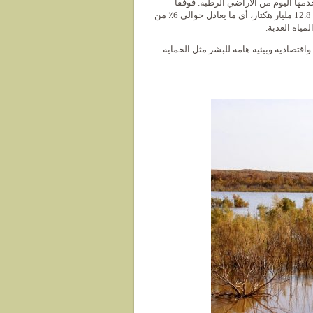
مها اليوم من الأراضي الرطبة. فوفقاً
للمركز العالمي لرصد حفظ البيئة (UNEP / WCMC)، تغطي الأراضي الرطبة حوالي 12.8 مليار هكتار، أي ما يعادل حوالي 6٪ من
واقتصادية وبيئية هامة للبشر مثل الحماية