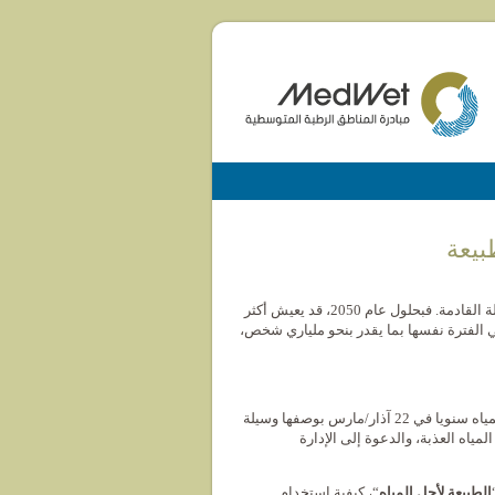
من المرجح أن يزداد الإجهاد المائي بسرعة في جميع أنحاء العالم خلال العقود القليلة القادمة. فبحلول عام 2050، قد يعيش أكثر
في الفترة نفسها بما يقدر بنحو ملياري شخص،
يحتفل باليوم العالمي للمياه سنويا في 22 آذار/مارس بوصفها وسيلة
المياه العذبة، والدعوة إلى الإدارة
الطبيعة لأجل المياه
“، كيفية استخدام