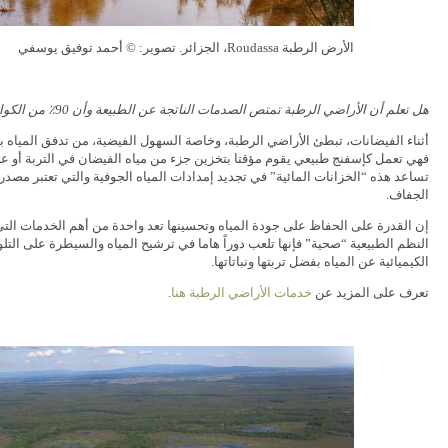
الأرض الرطبة Roudassa، الجزائر. تصوير: © أحمد توفيق يوسفي
هل تعلم أن الأراضي الرطبة تمتص الصدمات الناتجة عن الطبيعة وأن 90٪ من الكوارث الطبيعية مرتبطة بالمياه؟
أثناء الفيضانات، تبطئ الأراضي الرطبة، وخاصة السهول الفيضية، من تدفق المياه بفض
فهي تعمل كإسفنج طبيعي يقوم مؤقتا بتخزين جزء من مياه الفيضان في التربة أو 
تساعد هذه “الخزانات المائية” في تجديد إمدادات المياه الجوفية والتي تعتبر مصدرا ه
الجفاف.
إن القدرة على الحفاظ على جودة المياه وتحسينها تعد واحدة من أهم الخدمات التي
النظم الطبيعية “صحية” فإنها تلعب دوراً هاما في ترشيح المياه والسيطرة على ال
الكيميائية عن المياه بفضل تربتها ونباتاتها.
تعرف على المزيد عن
خدمات الأراضي الرطبة هنا
.