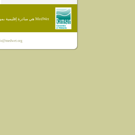
MedWet هي مبادرة إقليمية بموجب إتفاقية Ramsar
fo@medwet.org