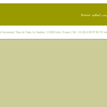
 Secretariat
| Tour du Valat, Le Sambuc | 13200 Arles | France | Tel: +33 (0) 4 90 97 06 78 |
in