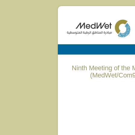
(English) Ninth Meeting 
(MedWet/Com9)