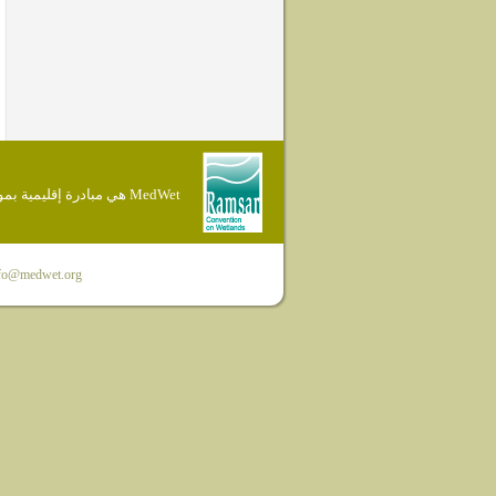
MedWet هي مبادرة إقليمية بموجب إتفاقية Ramsar
fo@medwet.org