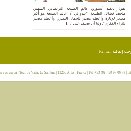
يقول ديفيد أتينبورو، عالم الطبيعة البريطاني الشهير،
ملخصاً فضائل الطبيعة: “يبدو لي أن عالم الطبيعة هو أكبر
مصدر للإثارة وأعظم مصدر للجمال البصري وأعظم مصدر
للثراء الفكري”. ولنا أن نضيف على […]
 Secretariat
| Tour du Valat, Le Sambuc | 13200 Arles | France | Tel: +33 (0) 4 90 97 06 78 |
in