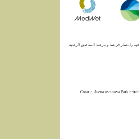
ولقد تم إختيار 34 مشروعًا من قبل لجنة اختيار م
Croatia, Javna ustanova Park priro