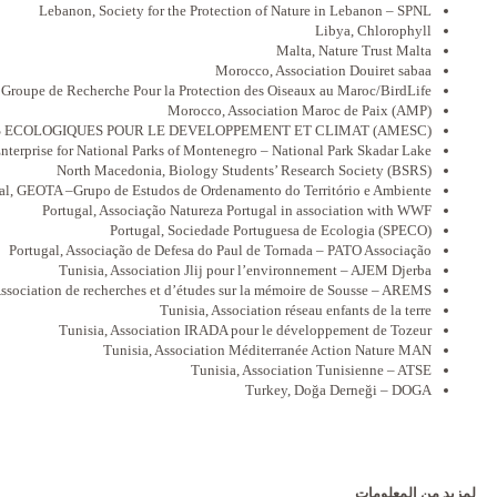
Lebanon, Society for the Protection of Nature in Lebanon – SPNL
Libya, Chlorophyll
Malta, Nature Trust Malta
Morocco, Association Douiret sabaa
Groupe de Recherche Pour la Protection des Oiseaux au Maroc/BirdLife
Morocco, Association Maroc de Paix (AMP)
TS ECOLOGIQUES POUR LE DEVELOPPEMENT ET CLIMAT (AMESC)
nterprise for National Parks of Montenegro – National Park Skadar Lake
North Macedonia, Biology Students’ Research Society (BSRS)
al, GEOTA –Grupo de Estudos de Ordenamento do Território e Ambiente
Portugal, Associação Natureza Portugal in association with WWF
Portugal, Sociedade Portuguesa de Ecologia ‎(SPECO)
Portugal, Associação de Defesa do Paul de Tornada – PATO Associação
Tunisia, Association Jlij pour l’environnement – AJEM Djerba
Association de recherches et d’études sur la mémoire de Sousse – AREMS‎
Tunisia, Association réseau enfants de la terre
Tunisia, Association IRADA pour le développement de Tozeur
Tunisia, Association Méditerranée Action Nature MAN
Tunisia, Association Tunisienne – ATSE
Turkey, Doğa Derneği – DOGA
لمزيد من المعلومات