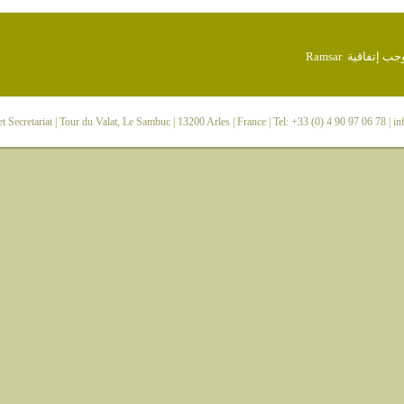
 Secretariat
| Tour du Valat, Le Sambuc | 13200 Arles | France | Tel: +33 (0) 4 90 97 06 78 |
in