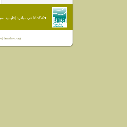
MedWet هي مبادرة إقليمية بموجب إتفاقية Ramsar
fo@medwet.org