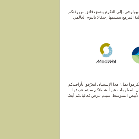
تب الفرنسي للتنوع البيولوجي، إلى التكرم ببضع دقائق من وقتكم
 المزمع تنظيمها إحتفالا باليوم العالمي
رموا بملء هذا الإستبيان لتعرّفوا بأراضيكم
. كل المعلومات عن أنشطتكم سيتم عرضها
 منطقة البحر الأبيض المتوسط. سيتم عرض فعالياتكم أيضًا