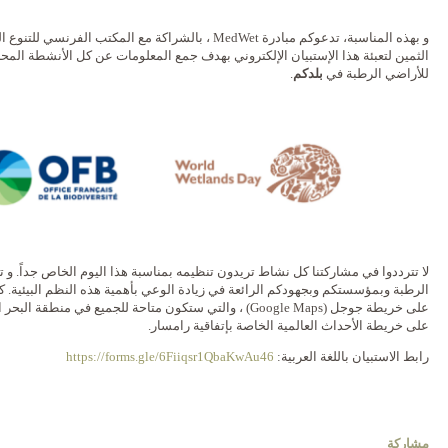
و بهذه المناسبة، تدعوكم مبادرة MedWet ، بالشراكة مع المك
الثمين لتعبئة هذا الإستبيان الإلكتروني بهدف جمع المعلومات عن كل الأنشطة المحلية
للأراضي الرطبة في
بلدكم
.
لا تترددوا في مشاركتنا كل نشاط تريدون تنظيمه بمناسبة هذا اليوم الخاص جداً. و تك
الرطبة وبمؤسستكم وبجهودكم الرائعة في زيادة الوعي بأهمية هذه النظم البيئية
على خريطة جوجل (Google Maps) ، والتي ستكون متاحة للجميع في
على خريطة الأحداث العالمية الخاصة بإتفاقية رامسار.
رابط الاستبيان باللغة العربية:
https://forms.gle/6Fiiqsr1QbaKwAu46
مشاركة