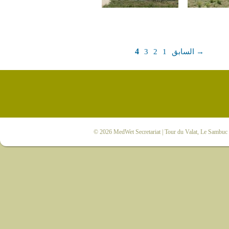
4
→ السابق
1
2
3
© 2026
MedWet Secretariat
| Tour du Valat, Le Sambuc |