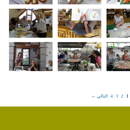
1
2
3
4
التالي ←