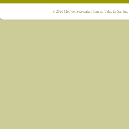
© 2026
MedWet Secretariat
| Tour du Valat, Le Sambuc |