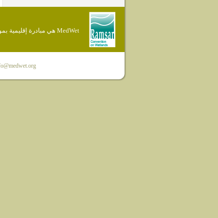
MedWet هي مبادرة إقليمية بموجب إتفاقية Ramsar
fo@medwet.org