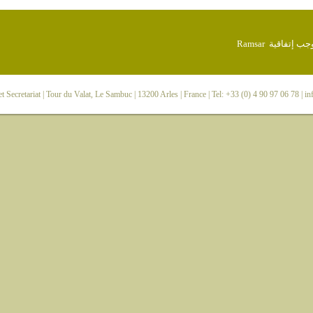
 Secretariat
| Tour du Valat, Le Sambuc | 13200 Arles | France | Tel: +33 (0) 4 90 97 06 78 |
in