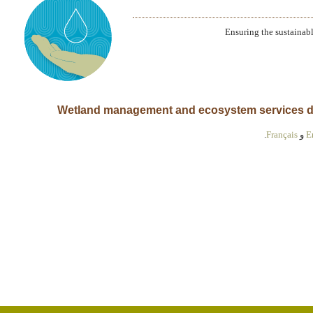
Ensuring the sustainab
E
و
Français
.