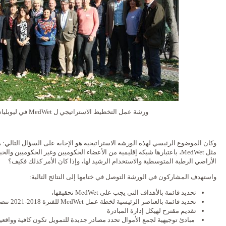
ورشة عمل التخطيط الاستراتيجي ل MedWet في ليوبليانا، سلوفينيا
وكان الموضوع الرئيسي لهذه الورشة الاستراتيجية هو الإجابة على السؤال التالي:
مثل MedWet، باعتبارها شبكة إقليمية من الأعضاء الحكوميين وغير الحكوميين
الأراضي الرطبة المتوسطية والاستخدام الرشيد لها، وإذا كان الأمر كذلك فكيف؟
واستهدف المشاركون في الورشة التوصل في ختامها إلى النتائج التالية:
تحديد قائمة بالأهداف التي يجب على MedWet تحقيقها،
تحديد قائمة بالعناصر الرئيسية لخطة عمل MedWet للفترة 2018-2021 تتضمن أهداف واقعية ومشاريع تعاون ملموسة.
تقديم مقترح لهيكل إدارة المبادرة
مبادئ توجيهية لجمع الأموال تحدد مصادر جديدة للتمويل تكون كافية وواقعية