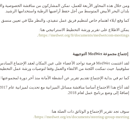
بلدان البحر الأبيض المتوسط من أجل حفظ أراضيها الرطبة واستخدامها الرشيد.
كما وقع ايلاء اهتمام خاص لتنظيم فريق عمل تنفيذي، والنظر مليّا في تعيين منسق ج
يمكن الاطلاع على تقرير ورشة التخطيط الاستراتيجي هنا:
.
https://medwet.org/fr/documents/medwetcom-meetings/
إجتماع مجموعة
MedWet
التوجيهية
لقد اغتنمت MedWet فرصة تواجد الأعضاء على عين المكان لعقد الإجتماع 
سلوفينيا. حيث تمكنت اللجنة من الالتقاء والعمل وفقا لتوصيات ورشة عمل التخطيط
كما تم في بداية الإجتماع تقديم تقرير عن أنشطة الأمانة منذ آخر دورة لمجموعتها التو
إضافةً إلى وضع برنامج عمل لعام 2018.
سوف تجد تقرير الإجتماع و الوثائق ذات الصلة هنا:
https://medwet.org/en/documents/steering-group-meeting/