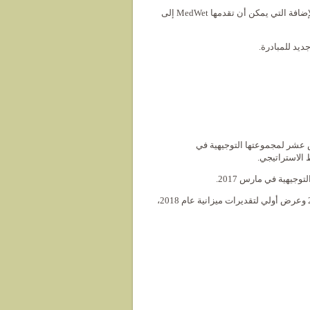
ومن خلال هذه المحاور الأربعة للعمل، تمكن المشاركون من مناقشة الخصوصية والإضافة التي يمكن أن تقدمها MedWet إلى
ديد للمبادرة.
السادس عشر لمجموعتها التوجيهية في
 الاستراتيجي.
جيهية في مارس 2017.
لقد أتاح هذا الاجتماع أساسا مناقشة مسائل الميزانية مع تحديث لميزانية عام 2017 وعرض أولي لتقديرات ميزانية عام 2018،