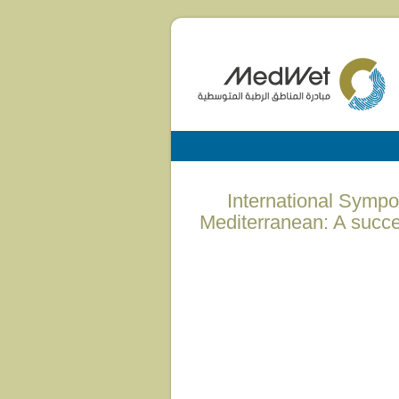
(English) Internationa
Mediterranean: A succe