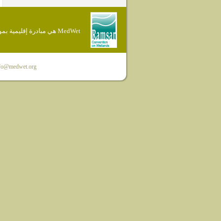
MedWet هي مبادرة إقليمية بموجب إتفاقية Ramsar
fo@medwet.org