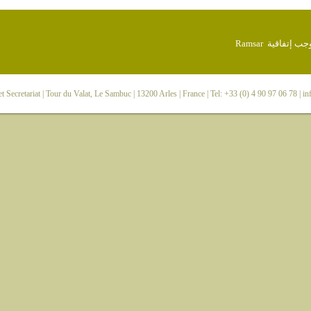
 Secretariat
| Tour du Valat, Le Sambuc | 13200 Arles | France | Tel: +33 (0) 4 90 97 06 78 |
in