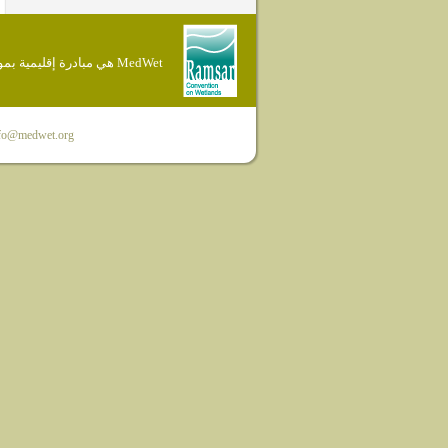
MedWet هي مبادرة إقليمية بموجب إتفاقية Ramsar
fo@medwet.org