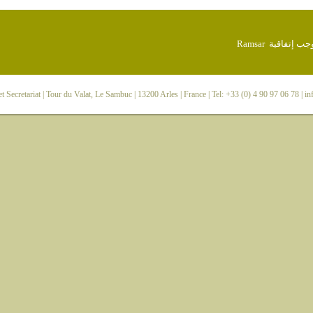
 Secretariat
| Tour du Valat, Le Sambuc | 13200 Arles | France | Tel: +33 (0) 4 90 97 06 78 |
in