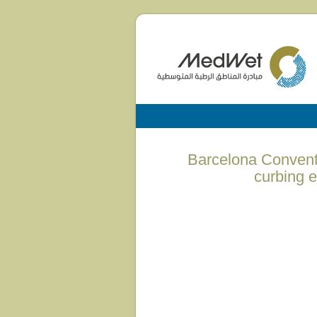
(English) Barcelona 
curbing e