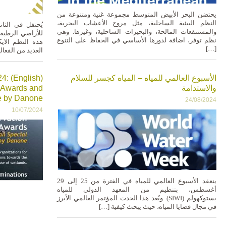
يحتضن البحر الأبيض المتوسط مجموعة غنية ومتنوعة من
النظم البيئية الساحلية، مثل مروج الأعشاب البحرية،
يُحتفل في الثا
والمستنقعات المالحة، والبحيرات الساحلية، وغيرها. وهي
للأراضي الرطبة
نظم توفر، اضافة لدورها الأساسي في الحفاظ على التنوع
هذه النظم الايك
[…]
العديد من الفعا
الأسبوع العالمي للمياه – المياه كجسر للسلام
024:
والاستدامة
 Awards and
ze by Danone
24/08/2024
10/07/2024
ينعقد الأسبوع العالمي للمياه في الفترة من 25 إلى 29
أغسطس، بتنظيم من المعهد الدولي للمياه
بستوكهولم (SIWI). ويُعد هذا الحدث المؤتمر العالمي الأبرز
في مجال قضايا المياه، حيث يبحث كيفية […]