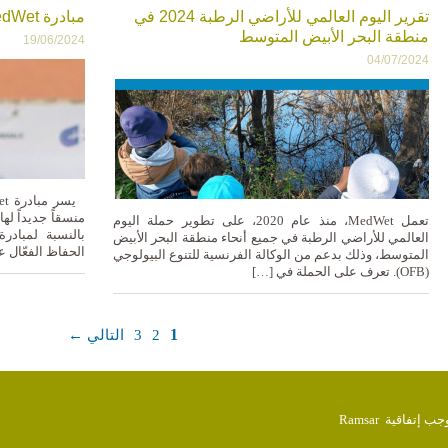
تقرير اليوم العالمي للأراضي الرطبة 2024 في
مبادرة MedWet ترحب بمنسقها الجديد
منطقة البحر الأبيض المتوسط
19/06/2024
04/07/2024
منسقاً جديداً له
تعمل MedWet، منذ عام 2020، على تطوير حملة اليوم
العالمي للأراضي الرطبة في جميع أنحاء منطقة البحر الأبيض
الحفاظ الفعّال 
المتوسط، وذلك بدعم من الوكالة الفرنسية للتنوع البيولوجي
(OFB). تعرف على الحملة في […]
1
2
3
التالي ←