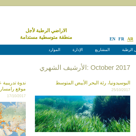
الاراضي الرطبة لأجل
منطقة متوسطية مستدامة
EN
FR
AR
 الرطبة
المشاريع
الإدارة
الموارد
October 2017 :الأرشيف الشهري
البوسيدونيا، رئة البحر الأبيض المتوسط
ندوة تدريبية
موقع رامسار
25/10/2017
17/10/2017