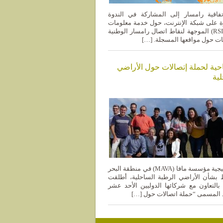
فاقية رامسار إلى المشاركة في الندوة
رة على شبكة الإنترنت، حول خدمة معلومات
موقع رامسار (RSIS) الموجهة لنقاط اتصال رامسار الوطنية
ت حول مواقعها المسجلة. […]
احية لحملة إتصالات حول الأراضي
ية
كجزء من استراتيجية مؤسسة مافا (MAVA) في منطقة البحر
 بشأن الأراضي الرطبة الساحلية، أطلقت
سميا بالتعاون مع شركائها الدوليين الأحد عشر
 المسمى “حملة اتصالات حول […]