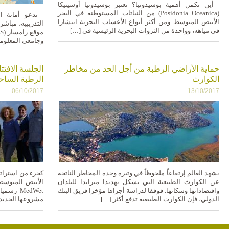
أين تكمن أهمية بوسيدونيا؟ تعتبر بوسيدونيا أوسينيكا
(Posidonia Oceanica) من النباتات المستوطنة في البحر
تدعو أمانة ات
الأبيض المتوسط ​​ومن أكثر أنواع الأعشاب البحرية انتشارا
التدريبية، مباش
في مياهه، وواحدة من الثروات البحرية الرئيسية في […]
وجامعي المعلوما
حماية الأراضي الرطبة من أجل الحد من مخاطر
الجلسة الافتت
الكوارث
الرطبة الساحل
06/10/2017
13/10/2017
يشهد العالم إرتفاعاً ملحوظاً في وتيرة وحدة المخاطر الناتجة
عن الكوارث الطبيعية التي تشكل تهديدا متزايدا للبلدان
الأبيض المتوسط
واقتصاداتها وسكانها. فوفقا لدراسة أجراها مؤخرا فريق البنك
MedWet ر
الدولي، فإن الكوارث الطبيعية تدفع أكثر […]
مشروعها الجديد