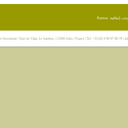
 Secretariat
| Tour du Valat, Le Sambuc | 13200 Arles | France | Tel: +33 (0) 4 90 97 06 78 |
in