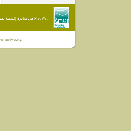
MedWet هي مبادرة إقليمية بموجب إتفاقية Ramsar
fo@medwet.org