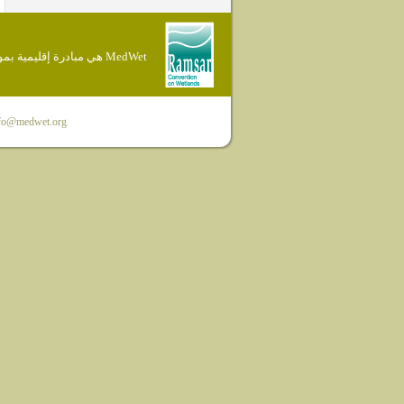
MedWet هي مبادرة إقليمية بموجب إتفاقية Ramsar
fo@medwet.org