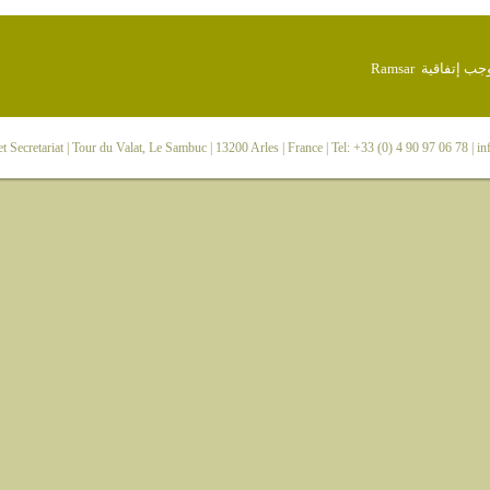
 Secretariat
| Tour du Valat, Le Sambuc | 13200 Arles | France | Tel: +33 (0) 4 90 97 06 78 |
in