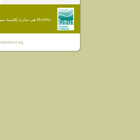
MedWet هي مبادرة إقليمية بموجب إتفاقية Ramsar
fo@medwet.org