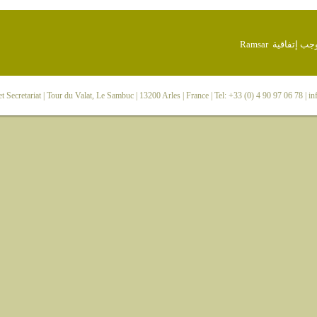
 Secretariat
| Tour du Valat, Le Sambuc | 13200 Arles | France | Tel: +33 (0) 4 90 97 06 78 |
in