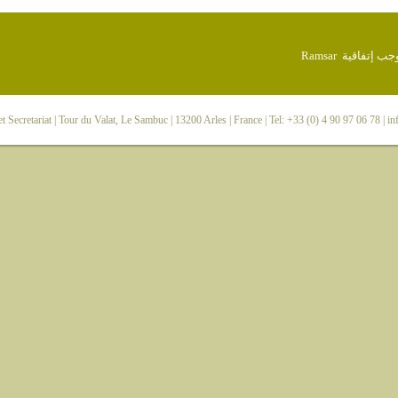
 Secretariat
| Tour du Valat, Le Sambuc | 13200 Arles | France | Tel: +33 (0) 4 90 97 06 78 |
in