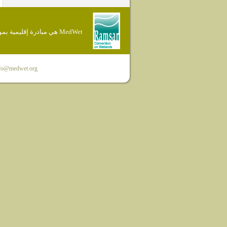
MedWet هي مبادرة إقليمية بموجب إتفاقية Ramsar
fo@medwet.org