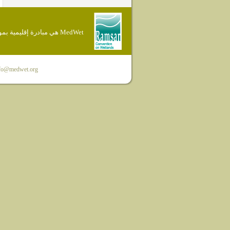
MedWet هي مبادرة إقليمية بموجب إتفاقية Ramsar
fo@medwet.org