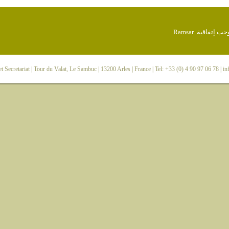
 Secretariat
| Tour du Valat, Le Sambuc | 13200 Arles | France | Tel: +33 (0) 4 90 97 06 78 |
in