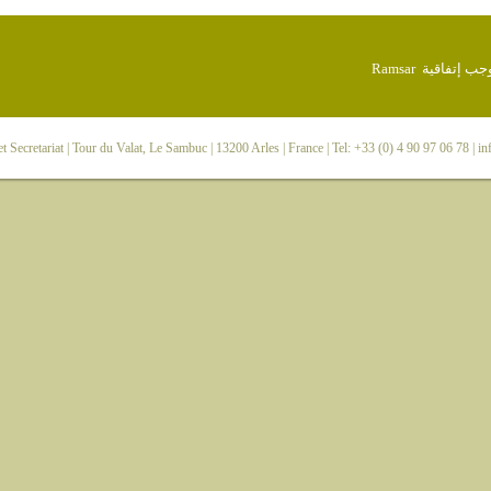
 Secretariat
| Tour du Valat, Le Sambuc | 13200 Arles | France | Tel: +33 (0) 4 90 97 06 78 |
in