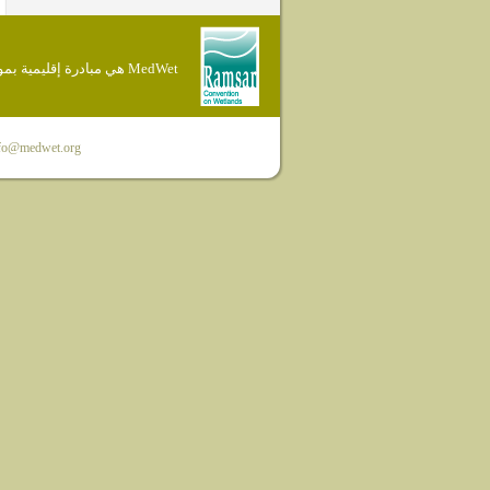
MedWet هي مبادرة إقليمية بموجب إتفاقية Ramsar
fo@medwet.org