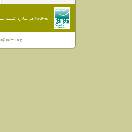
MedWet هي مبادرة إقليمية بموجب إتفاقية Ramsar
fo@medwet.org