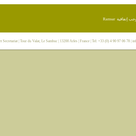
 Secretariat
| Tour du Valat, Le Sambuc | 13200 Arles | France | Tel: +33 (0) 4 90 97 06 78 |
in