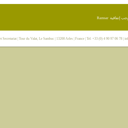
 Secretariat
| Tour du Valat, Le Sambuc | 13200 Arles | France | Tel: +33 (0) 4 90 97 06 78 |
in