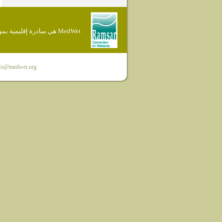
MedWet هي مبادرة إقليمية بموجب إتفاقية Ramsar
fo@medwet.org