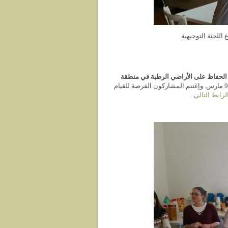
لية لمشروع Maristanis خلال اجتماع اللجنة التوجيهية
مسائل الحفاظ على الأراضي الرطبة في منطقة
” التي عقدتها BirdLife International في سردينيا من 6 إلى 9 مارس. وإغتنم المشاركون الفرصة للقيام
رابط التالي
.