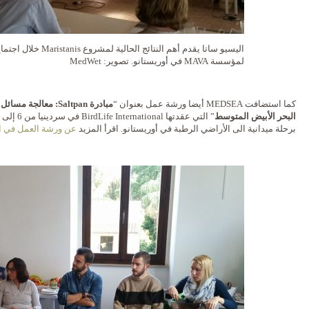
اليسيو ساتا يقدم أهم النتائج الحا
لمؤسسة MAVA في أوريستانو. تصوير: MedWet
كما استضافت MEDSEA أيضا ورشة عمل بعنوان “
مبادرة
Saltpan: معالجة 
البحر الأبيض المتوسط
برحلة ميدانية الى الأراضي الرطبة في أوريستانو. اقرأ المزيد
عن ورشة العمل في ال