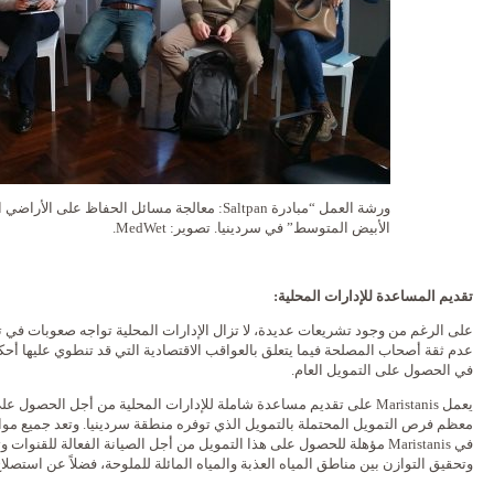
ورشة العمل “مبادرة Saltpan: معالجة مسائل الحفاظ على
الأبيض المتوسط” في سردينيا. تصوير: MedWet.
تقديم المساعدة للإدارات المحلية
:
على الرغم من وجود تشريعات عديدة، لا تزال الإدارات المحلية تواجه صعوبات في تن
عدم ثقة أصحاب المصلحة فيما يتعلق بالعواقب الاقتصادية التي قد تنطوي عليها أحكا
في الحصول على التمويل العام.
يعمل Maristanis على تقديم مساعدة شاملة للإدارات المحلية من أجل الحصول
معظم فرص التمويل المحتملة بالتمويل الذي توفره منطقة سردينيا. وتعد جميع موا
في Maristanis مؤهلة للحصول على هذا التمويل من أجل الصيانة الفعالة لل
وتحقيق التوازن بين مناطق المياه العذبة والمياه المائلة للملوحة، فضلاً عن استصلا