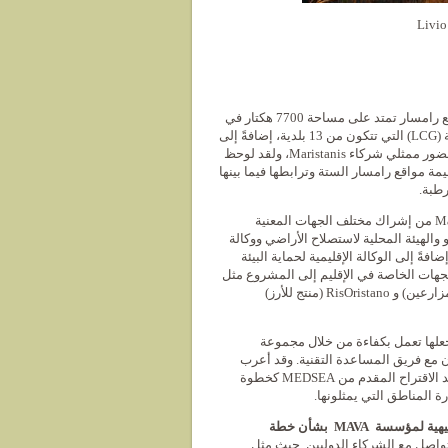
لقد كان الهدف الأول من المشروع هو وضع إدارة فعالة للإقليم الذي يضم ستة مواقع رامسار تمتد على مساحة 7700 هكتار في
خليج أوريستانو. ومن أجل تحقيق هذا الهدف، تم إنشاء مجموعة المشاورات المحلية (LCG) التي تتكون من 13 بلدية، إضافةً إلى
مقاطعة أوريستانو والإدارة الإقليمية لجزيرة سردينيا. عُقدت ثلاث لقاءات لـ LCG بحضور ممثلي شركاء Maristanis، ولقد لوحظ
ة مواقع رامسار الستة وترابطها فيما بينها
رطبة.
ومن أجل مناقشة القضايا التي تم تحديدها والحلول المقترحة، تمكن فريق Maristanis من إشراك مختلف الجهات المعنية
والهيئة المحلية لاستصلاح الأراضي ووكالة
فةً إلى الوكالة الإقليمية لحماية البيئة
جهات الخاصة في الإقليم إلى المشروع مثل
Niedditas (واحدة من أكبر شركات تربية الأحياء المائية في إيطاليا) و 3A (تعاونية المزارعين) و RisOristano (منتج للأرز)
 الأمام هي جعلها تعمل بكفاءة من خلال مجموعة
دارة المحلية بالتعاون مع فريق المساعدة التقنية. وقد أعرب
المشاركون في الاجتماع الثالث لـ LCG، عن تأييدهم لتوقيع عقد الأراضي الرطبة بعد الاقتراح المقدم من MEDSEA كخطوة
 المناطق التي يمثلونها.
يهية لمؤسسة
MAVA بشأن خطة
تواصل مع الشركاء الدوليين. حيث مثل