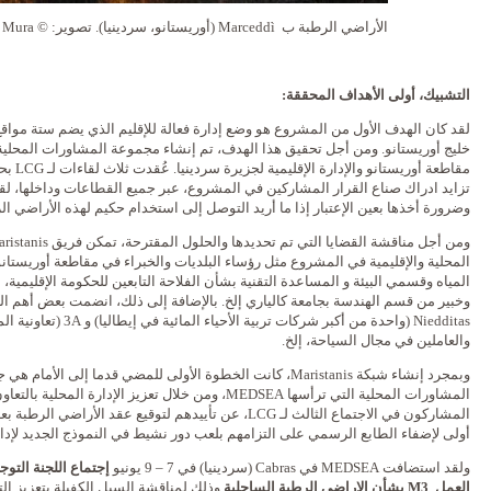
الأراضي الرطبة ب Marceddì (أوريستانو، سردينيا). تصوير: © Livio Mura
التشبيك، أولى الأهداف المحققة:
تزايد ادراك صناع القرار المشاركين في المشروع، عبر جميع القطاعات وداخلها، لقيم
وضرورة أخذها بعين الإعتبار إذا ما أريد التوصل إلى استخدام حكيم لهذه الأراضي ال
المحلية والإقليمية في المشروع مثل رؤساء البلديات والخبراء في مقاطعة أوريستانو 
المياه وقسمي البيئة و المساعدة التقنية بشأن الفلاحة التابعين للحكومة الإقليمية، إضا
وخبير من قسم الهندسة بجامعة كالياري إلخ. بالإضافة إلى ذلك، انضمت بعض أهم ال
والعاملين في مجال السياحة، إلخ.
وبمجرد إنشاء شبكة Maristanis، كانت الخطوة الأولى للمضي قدما إلى
المشاورات المحلية التي ترأسها MEDSEA، ومن خلال تعزيز الإ
أولى لإضفاء الطابع الرسمي على التزامهم بلعب دور نشيط في النموذج الجديد لإدارة
ولقد استضافت MEDSEA في Cabras (سردينيا) في 7 – 9 يونيو
إجتماع اللجنة
التوج
العمل M3
بشأن الاراضي الرطبة الساحلية
وذلك لمناقشة السبل الكفيلة بتعزيز ال