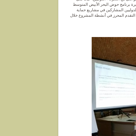
رصة أمام ليندا مانسون، المدير العام لمؤسسة MAVA، و Paule Gros مديرة برنامج حوض البحر الأبيض المتوسط
دوليين المشاركين في مشاريع حماية
اتية لتقديم لمحة عن التقدم المحرز في أنشطة المشروع خلال