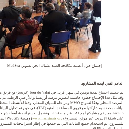
إجتماع حول أنظمة مكافحة الصيد بشباك الجر. تصوير: MedSea
الدعم الفني لهذه المشاريع.
وقد مثل هذا الإجتماع خطوة حاسمة لتطوير مرصد أوريستانو للأراضي الرطبة. تم 
المرصد المحلي وفقًا لنموذج MWO ومراعاة للسياق المحلي. وفقا 
بيانات محددة ومشاركتها مع فريق المساعدة الفني
ArcGIS ومن ثم مشاركتها مع TAT عبر منصة GIS. وتشمل 
على شبكة الإنترنت عبر موقع المشروع (
www.maristanis.org
) ومنص
للمشروع. تم استخدام جميع البيانات التي تم جمعها في إطار استراتيجيات المشر
رامسار الست (RIS).