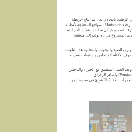
 الرطبة. بادئ ذي بدء، تم إنتاج خريطة
نقاط الضعف لتحديد الآثار والمناطق الأكثر تضرراً وللعمل على تنفيذ تدابير التخفيف. وحدد Maristanis المواقع المحتاجة لأنظمة
فا لتصميم هياكل مضادة لشباك الجر ليتم
تثبيتها بسرعة. تم إنجاز مشروع أولي لتركيب 64 هيكلاً في المنطقة المحمية وتم تقديم المشروع في 26 يوليو إلى منطقة
بب تسرب الوقود من قوارب الصيد واليخوت. ولمجابهة هذا التلوث،
ض التكلفة يتمثل في إصدار شركة EDILANA لمنتج من صوف الأغنام لإمتصاص وإستيعاب تسرب
بعد العمل المتعمق مع الخبراء والباحثين
Pandion
) ولطائر الزقزاق
يذ مشروع Mistras من أجل استعادة مستعمرات العُقابُ النَّسْرِيّ في سردينيا من