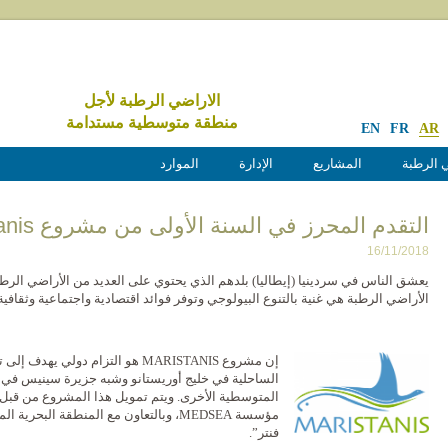
الاراضي الرطبة لأجل
منطقة متوسطية مستدامة
EN
FR
AR
 الرطبة
المشاريع
الإدارة
الموارد
التقدم المحرز في السنة الأولى من مشروع Maristanis
16/11/2018
يعشق الناس في سردينيا (إيطاليا) بلدهم الذي يحتوي على العديد من الأراضي الرطبة 
الأراضي الرطبة هي غنية بالتنوع البيولوجي وتوفر فوائد اقتصادية واجتماعية وثقافية
إن مشروع MARISTANIS هو التزام دول
الساحلية في خليج أوريستانو وشبه جزيرة سينيس في سر
مؤسسة MEDSEA، وبالتعاون مع المنطقة ال
فنتر”.