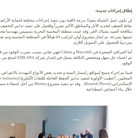
إطلاق إجراءات جديدة:
لن يكون عمل الشبكة مفيدًا بدرجة كافية دون تنفيذ إجراءات مختلفة لحماية الأراضي
مكافحة الصيد بشباك الجر. وقد عينت منطقة المحمية البحرية بسينيس مهندسا محتر
سردينيا للحصول على التمويل اللازم.
أما المرافئ الصغيرة في Marceddì و Cabras فهي تعاني بس
تم اعتماد حل سهل ومنخف
الوقود.
فيما تم إجراء مسح لمواقع رامسار الستة و تحديد بعض الأنواع المهددة بالانقراض. و
المحليين، أعطيت الأولوية لتنفيذ تدابير الحفظ العاجلة للعُقابُ النَّسْرِيّ (
 haliaetus
الإسكندراني (Kentish Plover) . وقد تم تنف
خلال بناء أعشاش اصطناعية.