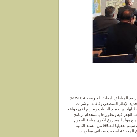
تم تنظيم اجتماع لمدة يومين في شهر أفريل في Tour du Valat (فرنسا) مع فريق مرصد المناطق الرطبة المتوسطية ​​(MWO).
تحديد الإطار المنطقي وقائمة مؤشرات
للأنشطة المخطط لها، تم تجميع البيانات وتخزينها في قواعد
ة (TAT)، في حين تم تحليل البيانات الجغرافية وتطويرها باستخدام برنامج
الاستراتيجية أيضا نشر جميع مواد المشروع لتكون متاحة للعموم
ة WebGIS التي سيتم تفعيلها انطلاقا من السنة الثانية
وع المختلفة لتحديث صحائف معلومات